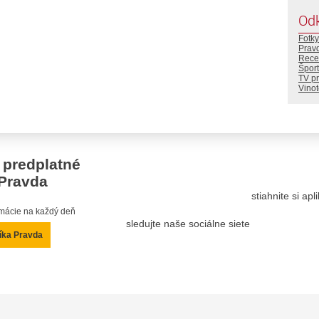
Od
Fotky
Prav
Rece
Šport
TV p
Vino
 predplatné
Pravda
stiahnite si ap
ormácie na každý deň
sledujte naše sociálne siete
íka Pravda