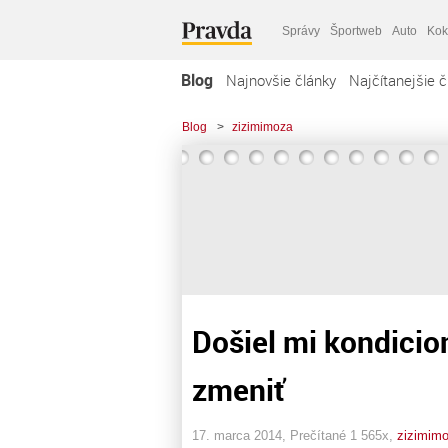
Správy
Športweb
Auto
Kok
Blog
Najnovšie články
Najčítanejšie č
Blog
>
zizimimoza
Došiel mi kondicio
zmeniť
17. marca 2014, Prečítané 1 565x,
zizimim