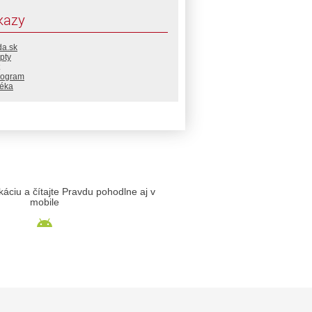
kazy
da.sk
pty
rogram
téka
likáciu a čítajte Pravdu pohodlne aj v
mobile