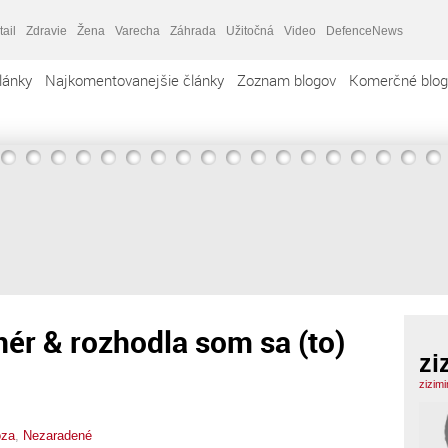
tail
Zdravie
Žena
Varecha
Záhrada
Užitočná
Video
DefenceNews
lánky
Najkomentovanejšie články
Zoznam blogov
Komerčné blog
nér & rozhodla som sa (to)
zi
zizim
oza
,
Nezaradené