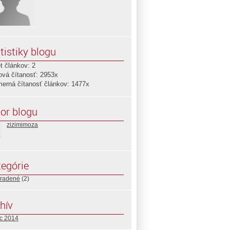
tistiky blogu
t článkov: 2
ová čítanosť: 2953x
merná čítanosť článkov: 1477x
or blogu
zizimimoza
egórie
radené
(2)
hív
c 2014