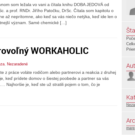
ávnom som ležala vo vani a čítala knihu DOBA JEDOVÁ od
c. a prof. RNDr. Jiřího Patočku, DrSc. Čítala som kapitolu o
ne až neprítomne, ako keď sa vás niečo netýka, keď ide len o
atnejší význam. Samé chemické […]
Šta
Poče
Celk
brovoľný WORKAHOLIC
Prie
Aut
oza
,
Nezaradené
ste z práce voláte rodičom alebo partnerovi a reakcia z druhej
 je, keď prídete domov o šiestej poobede a partner sa vás
…. Najhoršie je, keď ste už stratili pojem o tom, čo je
Kat
Neza
Arc
mare