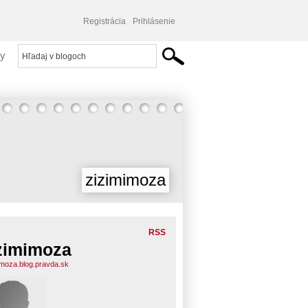
Registrácia
Prihlásenie
y
zizimimoza
RSS
zimimoza
imoza.blog.pravda.sk