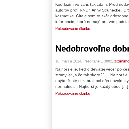
Keď ležím vo vani, tak čítam. Pred ned
autorov prof. RNDr. Anny Struneckej, DrS
kozmetike. Čítala som to skôr odosobne
informácie, ktoré nemajú pre vás podst
Pokračovanie článku
Nedobrovoľne do
18. marca 2014, Prečítané 1 388x,
zizimim
Najhoršie je, keď o deviatej večer po ce
strany je: „a čo tak skoro?“…. Najhoršie
opýta, či ste si zobrali pol dňa dovolenky
normálne…. Najhorší je každý obed […]
Pokračovanie článku